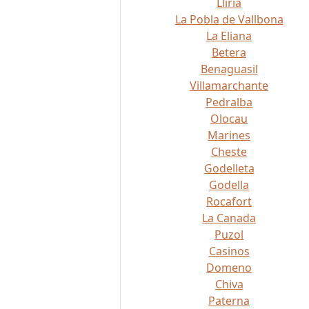
Lliria
La Pobla de Vallbona
La Eliana
Betera
Benaguasil
Villamarchante
Pedralba
Olocau
Marines
Cheste
Godelleta
Godella
Rocafort
La Canada
Puzol
Casinos
Domeno
Chiva
Paterna