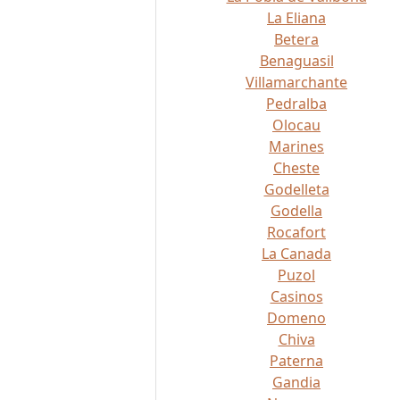
La Eliana
Betera
Benaguasil
Villamarchante
Pedralba
Olocau
Marines
Cheste
Godelleta
Godella
Rocafort
La Canada
Puzol
Casinos
Domeno
Chiva
Paterna
Gandia