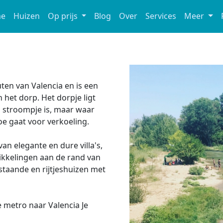
e
Huizen
Op prijs
Blog
Over
Services
Meer
uten van Valencia en is een
 het dorp. Het dorpje ligt
in stroompje is, maar waar
oe gaat voor verkoeling.
an elegante en dure villa's,
kkelingen aan de rand van
jstaande en rijtjeshuizen met
e metro naar Valencia Je