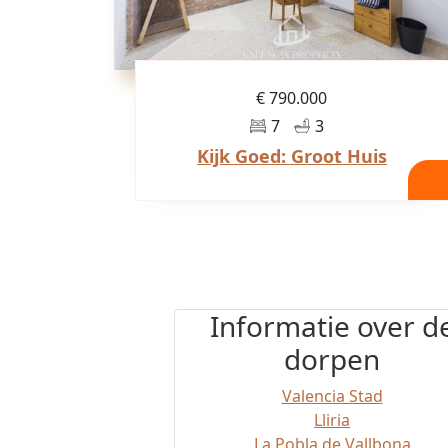
€ 790.000
7
3
Kijk Goed: Groot Huis
Informatie over d
dorpen
Valencia Stad
Lliria
La Pobla de Vallbona