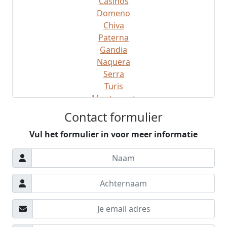
Casinos
Domeno
Chiva
Paterna
Gandia
Naquera
Serra
Turis
Montserrat
Montroy
Contact formulier
Gatova
Vul het formulier in voor meer informatie
Ribaroja
Manises
Sagunto
Gilet
Buiten Valencia
Regio Valencia
Denia
Alboraya