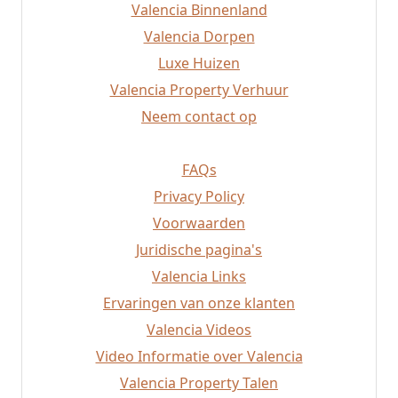
Valencia Binnenland
Altea
Valencia Dorpen
Valencia Strand
Requena
Luxe Huizen
Rafelbunyol
Valencia Property Verhuur
Alzira
Neem contact op
Mislata
FAQs
Privacy Policy
Voorwaarden
Juridische pagina's
Valencia Links
Ervaringen van onze klanten
Valencia Videos
Video Informatie over Valencia
Valencia Property Talen