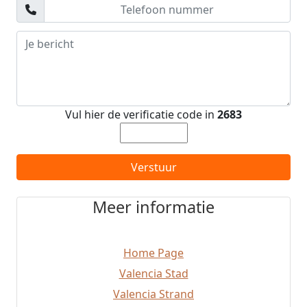
Moncada
San Antonio
Burjassot
Torrente
Chelva
Chulilla
Alcossebre
Vul hier de verificatie code in
2683
Torres Torres
Benissanó
El Puig
Verstuur
El Campello
Algemesí
Meer informatie
Catadau
Moraira
Cullera
Home Page
Sueca
Bocairent
Valencia Stad
Albaida
Valencia Strand
Javea