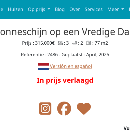
e
Huizen
Op prijs
Blog
Over
Services
Meer
onneschijn op een Vredige D
Prijs : 315.000€
: 3
: 2
: 77 m2
Referentie : 2486 - Geplaatst : April, 2026
Versión en español
In prijs verlaagd
Vu