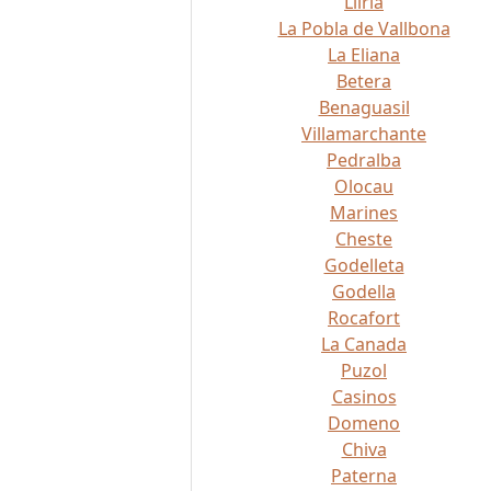
Lliria
La Pobla de Vallbona
La Eliana
Betera
Benaguasil
Villamarchante
Pedralba
Olocau
Marines
Cheste
Godelleta
Godella
Rocafort
La Canada
Puzol
Casinos
Domeno
Chiva
Paterna