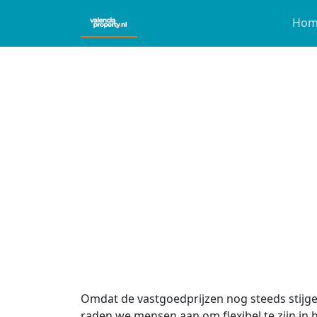
Hom
Omdat de vastgoedprijzen nog steeds stijg
raden we mensen aan om flexibel te zijn in h