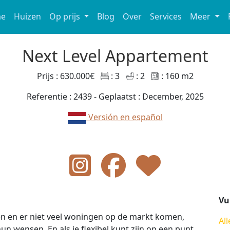
e
Huizen
Op prijs
Blog
Over
Services
Meer
Next Level Appartement
Prijs : 630.000€
: 3
: 2
: 160 m2
Referentie : 2439 - Geplaatst : December, 2025
Versión en español
Vu
en en er niet veel woningen op de markt komen,
All
un wensen. En als je flexibel kunt zijn op een punt