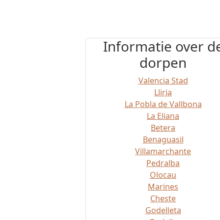
Informatie over d
dorpen
Valencia Stad
Lliria
La Pobla de Vallbona
La Eliana
Betera
Benaguasil
Villamarchante
Pedralba
Olocau
Marines
Cheste
Godelleta