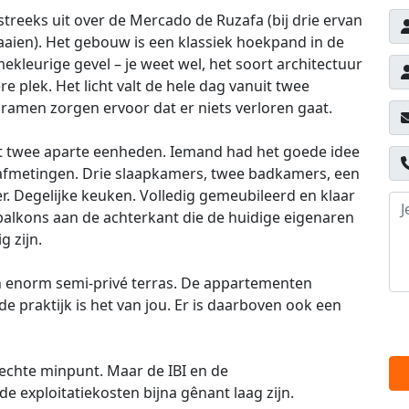
streeks uit over de Mercado de Ruzafa (bij drie ervan
raaien). Het gebouw is een klassiek hoekpand in de
mekleurige gevel – je weet wel, het soort architectuur
re plek. Het licht valt de hele dag vanuit twee
amen zorgen ervoor dat er niets verloren gaat.
t twee aparte eenheden. Iemand had het goede idee
afmetingen. Drie slaapkamers, twee badkamers, een
r. Degelijke keuken. Volledig gemeubileerd en klaar
balkons aan de achterkant die de huidige eigenaren
g zijn.
en enorm semi-privé terras. De appartementen
e praktijk is het van jou. Er is daarboven ook een
e echte minpunt. Maar de IBI en de
e exploitatiekosten bijna gênant laag zijn.