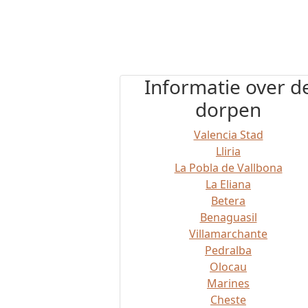
Informatie over d
dorpen
Valencia Stad
Lliria
La Pobla de Vallbona
La Eliana
Betera
Benaguasil
Villamarchante
Pedralba
Olocau
Marines
Cheste