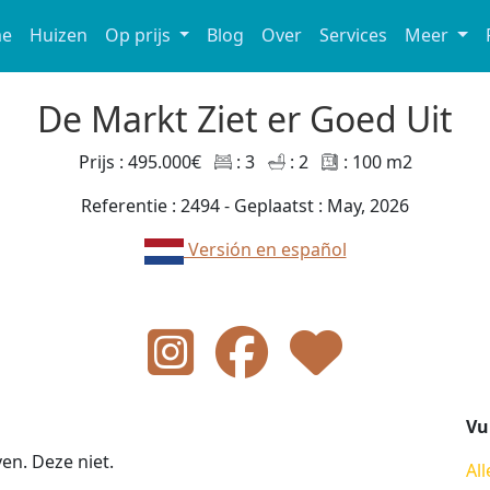
e
Huizen
Op prijs
Blog
Over
Services
Meer
De Markt Ziet er Goed Uit
Prijs : 495.000€
: 3
: 2
: 100 m2
Referentie : 2494 - Geplaatst : May, 2026
Versión en español
Vu
en. Deze niet.
All