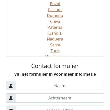
Puzol
Casinos
Domeno
Chiva
Paterna
Gandia
Naquera
Serra
Turis
Montserrat
Montroy
Contact formulier
Gatova
Vul het formulier in voor meer informatie
Ribaroja
Manises
Sagunto
Gilet
Buiten Valencia
Regio Valencia
Denia