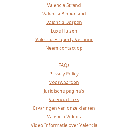
Albaida
Valencia Strand
Javea
Valencia Binnenland
Altea
Valencia Dorpen
Valencia Strand
Requena
Luxe Huizen
Rafelbunyol
Valencia Property Verhuur
Alzira
Neem contact op
Mislata
FAQs
Privacy Policy
Voorwaarden
Juridische pagina's
Valencia Links
Ervaringen van onze klanten
Valencia Videos
Video Informatie over Valencia