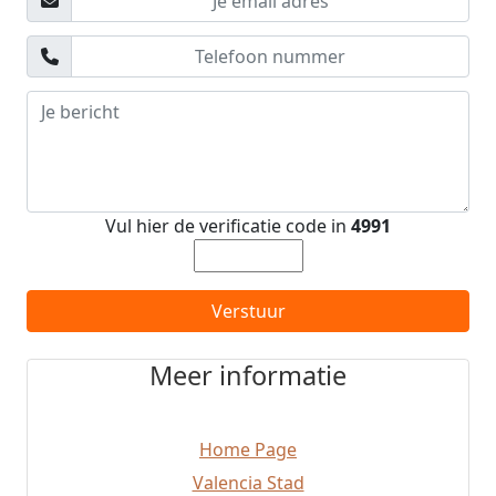
Alboraya
Moncada
San Antonio
Burjassot
Torrente
Chelva
Chulilla
Alcossebre
Vul hier de verificatie code in
4991
Torres Torres
Benissanó
El Puig
Verstuur
El Campello
Algemesí
Meer informatie
Catadau
Moraira
Cullera
Home Page
Sueca
Bocairent
Valencia Stad