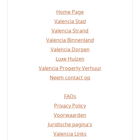
Cullera
Home Page
Sueca
Bocairent
Valencia Stad
Albaida
Valencia Strand
Javea
Valencia Binnenland
Altea
Valencia Dorpen
Valencia Strand
Requena
Luxe Huizen
Rafelbunyol
Valencia Property Verhuur
Alzira
Neem contact op
Mislata
FAQs
Privacy Policy
Voorwaarden
Juridische pagina's
Valencia Links