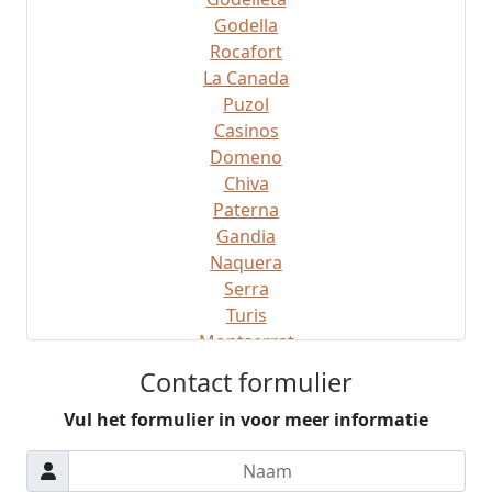
Godella
Rocafort
La Canada
Puzol
Casinos
Domeno
Chiva
Paterna
Gandia
Naquera
Serra
Turis
Montserrat
Montroy
Contact formulier
Gatova
Vul het formulier in voor meer informatie
Ribaroja
Manises
Sagunto