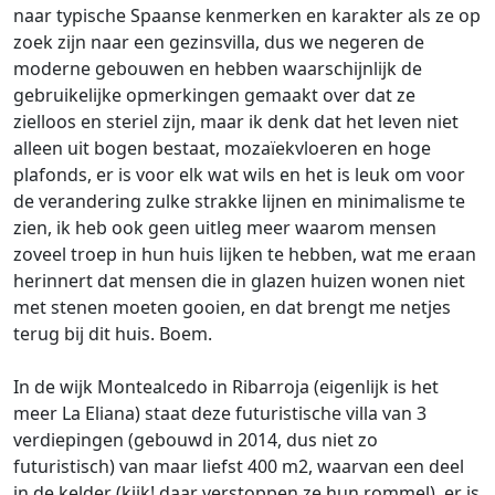
naar typische Spaanse kenmerken en karakter als ze op
zoek zijn naar een gezinsvilla, dus we negeren de
moderne gebouwen en hebben waarschijnlijk de
gebruikelijke opmerkingen gemaakt over dat ze
zielloos en steriel zijn, maar ik denk dat het leven niet
alleen uit bogen bestaat, mozaïekvloeren en hoge
plafonds, er is voor elk wat wils en het is leuk om voor
de verandering zulke strakke lijnen en minimalisme te
zien, ik heb ook geen uitleg meer waarom mensen
zoveel troep in hun huis lijken te hebben, wat me eraan
herinnert dat mensen die in glazen huizen wonen niet
met stenen moeten gooien, en dat brengt me netjes
terug bij dit huis. Boem.
In de wijk Montealcedo in Ribarroja (eigenlijk is het
meer La Eliana) staat deze futuristische villa van 3
verdiepingen (gebouwd in 2014, dus niet zo
futuristisch) van maar liefst 400 m2, waarvan een deel
in de kelder (kijk! daar verstoppen ze hun rommel), er is