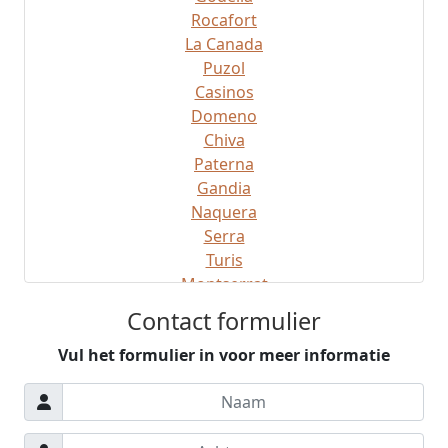
Rocafort
La Canada
Puzol
Casinos
Domeno
Chiva
Paterna
Gandia
Naquera
Serra
Turis
Montserrat
Montroy
Contact formulier
Gatova
Vul het formulier in voor meer informatie
Ribaroja
Manises
Sagunto
Gilet