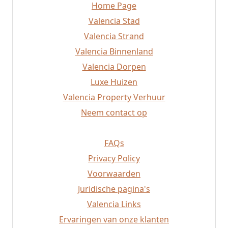
Home Page
Sueca
Bocairent
Valencia Stad
Albaida
Valencia Strand
Javea
Valencia Binnenland
Altea
Valencia Dorpen
Valencia Strand
Requena
Luxe Huizen
Rafelbunyol
Valencia Property Verhuur
Alzira
Neem contact op
Mislata
FAQs
Privacy Policy
Voorwaarden
Juridische pagina's
Valencia Links
Ervaringen van onze klanten