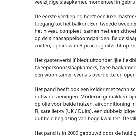
veelzijdige slaapkamer, momenteel in gebrui
De eerste verdieping heeft een luxe master
toegang tot het balkon. Een tweede twee
het niveau compleet, samen met een zithoek i
op de sinaasappelboomgaarden. Beide slaap
zuiden, opnieuw met prachtig uitzicht op ze
Het gastenverblijf biedt uitzonderlijke flexib
tweepersoonsslaapkamers, twee badkamers 
een woonkamer, evenals overdekte en open 
Het pand heeft ook een kelder met technisc
nutsvoorzieningen. Moderne gemakken zijn
op olie voor beide huizen, airconditioning 
Fi, satelliet-tv (UK / Duits), een dubbelzi
dubbele beglazing van hoge kwaliteit. De vill
Het pand is in 2009 gebouwd door de huidig