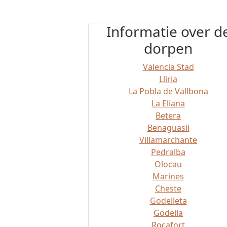
Informatie over d
dorpen
Valencia Stad
Lliria
La Pobla de Vallbona
La Eliana
Betera
Benaguasil
Villamarchante
Pedralba
Olocau
Marines
Cheste
Godelleta
Godella
Rocafort