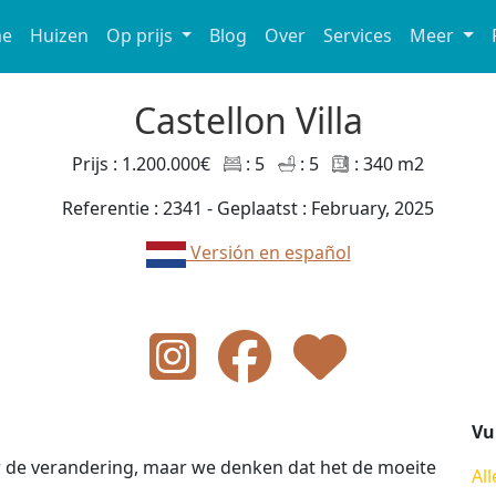
e
Huizen
Op prijs
Blog
Over
Services
Meer
Castellon Villa
Prijs : 1.200.000€
: 5
: 5
: 340 m2
Referentie : 2341 - Geplaatst : February, 2025
Versión en español
Vu
r de verandering, maar we denken dat het de moeite
All