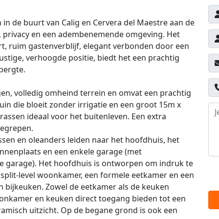
n in de buurt van Calig en Cervera del Maestre aan de
uxe, privacy en een adembenemende omgeving. Het
t, ruim gastenverblijf, elegant verbonden door een
stige, verhoogde positie, biedt het een prachtig
ebergte.
gen, volledig omheind terrein en omvat een prachtig
in die bloeit zonder irrigatie en een groot 15m x
ssen ideaal voor het buitenleven. Een extra
begrepen.
ssen en oleanders leiden naar het hoofdhuis, het
binnenplaats en een enkele garage (met
e garage). Het hoofdhuis is ontworpen om indruk te
split-level woonkamer, een formele eetkamer en een
en bijkeuken. Zowel de eetkamer als de keuken
oonkamer en keuken direct toegang bieden tot een
amisch uitzicht. Op de begane grond is ook een