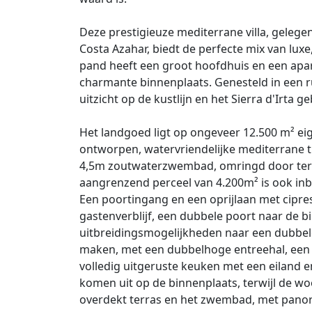
Deze prestigieuze mediterrane villa, gelege
Costa Azahar, biedt de perfecte mix van l
pand heeft een groot hoofdhuis en een apar
charmante binnenplaats. Genesteld in een ru
uitzicht op de kustlijn en het Sierra d'Irta g
Het landgoed ligt op ongeveer 12.500 m² ei
ontworpen, watervriendelijke mediterrane tu
4,5m zoutwaterzwembad, omringd door terra
aangrenzend perceel van 4.200m² is ook in
Een poortingang en een oprijlaan met cipre
gastenverblijf, een dubbele poort naar de 
uitbreidingsmogelijkheden naar een dubbel
maken, met een dubbelhoge entreehal, een 
volledig uitgeruste keuken met een eiland 
komen uit op de binnenplaats, terwijl de w
overdekt terras en het zwembad, met panor