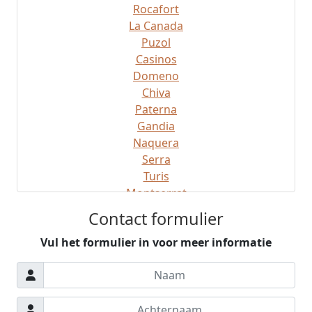
Rocafort
La Canada
Puzol
Casinos
Domeno
Chiva
Paterna
Gandia
Naquera
Serra
Turis
Montserrat
Montroy
Contact formulier
Gatova
Vul het formulier in voor meer informatie
Ribaroja
Manises
Sagunto
Gilet
Buiten Valencia