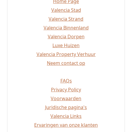
Home Page
Sueca
Bocairent
Valencia Stad
Albaida
Valencia Strand
Javea
Valencia Binnenland
Altea
Valencia Dorpen
Valencia Strand
Requena
Luxe Huizen
Rafelbunyol
Valencia Property Verhuur
Alzira
Neem contact op
Mislata
FAQs
Privacy Policy
Voorwaarden
Juridische pagina's
Valencia Links
Ervaringen van onze klanten