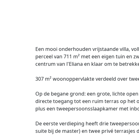
Een mooi onderhouden vrijstaande villa, vo
perceel van 711 m² met een eigen tuin en z
centrum van l'Eliana en klaar om te betrekk
307 m² woonoppervlakte verdeeld over twee 
Op de begane grond: een grote, lichte ope
directe toegang tot een ruim terras op het o
plus een tweepersoonsslaapkamer met inb
De eerste verdieping heeft drie tweepers
suite bij de master) en twee privé terrasje