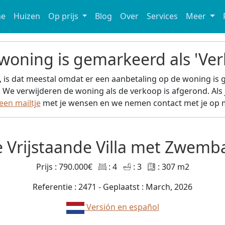
e
Huizen
Op prijs
Blog
Over
Services
Meer
woning is gemarkeerd als 'Ver
, is dat meestal omdat er een aanbetaling op de woning is 
. We verwijderen de woning als de verkoop is afgerond. Als 
een mailtje
met je wensen en we nemen contact met je op m
Vrijstaande Villa met Zwemba
Prijs : 790.000€
: 4
: 3
: 307 m2
Referentie : 2471 - Geplaatst : March, 2026
Versión en español