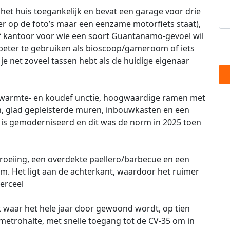
 het huis toegankelijk en bevat een garage voor drie
t er op de foto’s maar een eenzame motorfiets staat),
f kantoor voor wie een soort Guantanamo-gevoel wil
beter te gebruiken als bioscoop/gameroom of iets
 je net zoveel tassen hebt als de huidige eigenaar
et warmte- en koudef unctie, hoogwaardige ramen met
n, glad gepleisterde muren, inbouwkasten en een
 is gemoderniseerd en dit was de norm in 2025 toen
roeiing, een overdekte paellero/barbecue en een
. Het ligt aan de achterkant, waardoor het ruimer
erceel
k waar het hele jaar door gewoond wordt, op tien
etrohalte, met snelle toegang tot de CV-35 om in