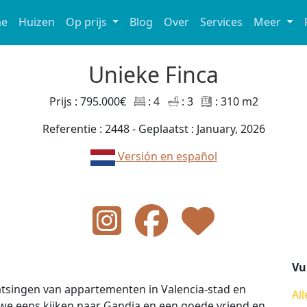
e
Huizen
Op prijs
Blog
Over
Services
Meer
Unieke Finca
Prijs : 795.000€
: 4
: 3
: 310 m2
Referentie : 2448 - Geplaatst : January, 2026
Versión en español
Vu
aatsingen van appartementen in Valencia-stad en
All
n we eens kijken naar Gandia en een goede vriend en