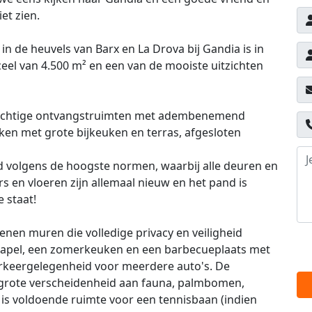
et zien.
in de heuvels van Barx en La Drova bij Gandia is in
ceel van 4.500 m² en een van de mooiste uitzichten
prachtige ontvangstruimten met adembenemend
uken met grote bijkeuken en terras, afgesloten
d volgens de hoogste normen, waarbij alle deuren en
 en vloeren zijn allemaal nieuw en het pand is
e staat!
nen muren die volledige privacy en veiligheid
e kapel, een zomerkeuken en een barbecueplaats met
rkeergelegenheid voor meerdere auto's. De
n grote verscheidenheid aan fauna, palmbomen,
 is voldoende ruimte voor een tennisbaan (indien