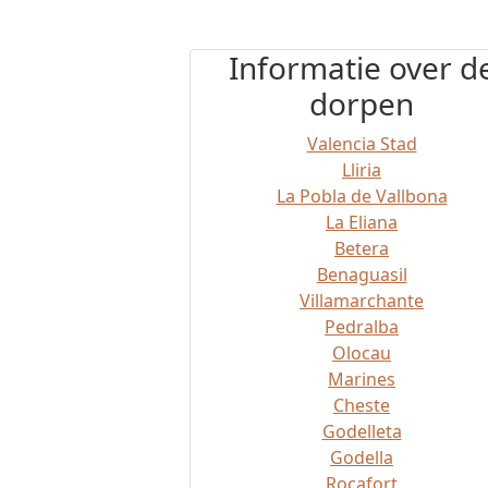
Informatie over d
dorpen
Valencia Stad
Lliria
La Pobla de Vallbona
La Eliana
Betera
Benaguasil
Villamarchante
Pedralba
Olocau
Marines
Cheste
Godelleta
Godella
Rocafort