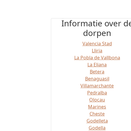
Informatie over d
dorpen
Valencia Stad
Lliria
La Pobla de Vallbona
La Eliana
Betera
Benaguasil
Villamarchante
Pedralba
Olocau
Marines
Cheste
Godelleta
Godella