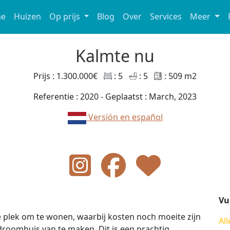
e
Huizen
Op prijs
Blog
Over
Services
Meer
Kalmte nu
Prijs : 1.300.000€
: 5
: 5
: 509 m2
Referentie : 2020 - Geplaatst : March, 2023
Versión en español
Vu
cte plek om te wonen, waarbij kosten noch moeite zijn
All
droomhuis van te maken. Dit is een prachtig