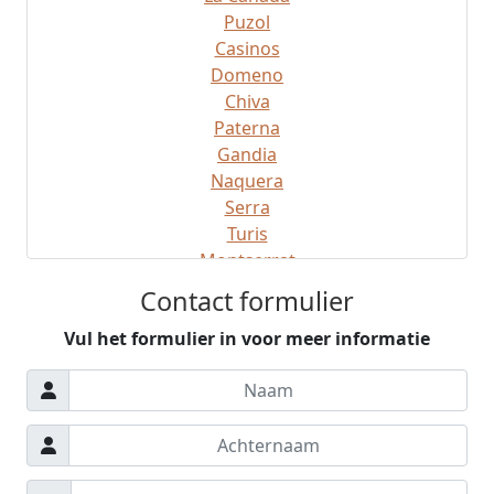
Puzol
Casinos
Domeno
Chiva
Paterna
Gandia
Naquera
Serra
Turis
Montserrat
Montroy
Contact formulier
Gatova
Vul het formulier in voor meer informatie
Ribaroja
Manises
Sagunto
Gilet
Buiten Valencia
Regio Valencia