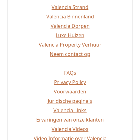
Albaida
Valencia Strand
Javea
Valencia Binnenland
Altea
Valencia Dorpen
Valencia Strand
Requena
Luxe Huizen
Rafelbunyol
Valencia Property Verhuur
Alzira
Neem contact op
Mislata
FAQs
Privacy Policy
Voorwaarden
Juridische pagina's
Valencia Links
Ervaringen van onze klanten
Valencia Videos
Video Informatie over Valencia