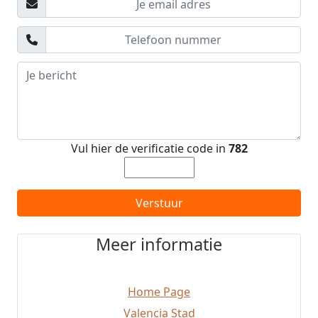
Denia
Alboraya
Moncada
San Antonio
Burjassot
Torrente
Chelva
Chulilla
Alcossebre
Vul hier de verificatie code in
782
Torres Torres
Benissanó
El Puig
Verstuur
El Campello
Algemesí
Meer informatie
Catadau
Moraira
Cullera
Home Page
Sueca
Bocairent
Valencia Stad