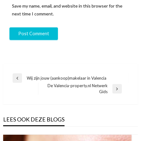
Save my name, email, and website in this browser for the
next time I comment.
Post
Wij zijn jouw (aankoop)makelaar in Valencia
Previous
navigation
De Valencia-property.nl Netwerk
Post
Next
Gids
Post
LEES OOK DEZE BLOGS