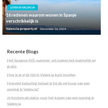
LEVEN IN VALENCIA
16 redenen waarom wonen in Spanje
verschrikkelijk is
Valencia-property.nl
December 16, 2024
Recente Blogs
Het Spaanse NIE-nummer: wij maken het makkelijk en
gratis
Hoe je je vrije tijd in Valencia kunt invullen
Hoeveel belasting betaal je bij de verkoop van een
woning in Valencia?
Je kostencalculator voor het kopen van een woning in
Valencia