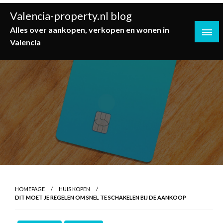
Skip
Valencia-property.nl blog
to
content
Alles over aankopen, verkopen en wonen in
Valencia
HOMEPAGE
HUIS KOPEN
DIT MOET JE REGELEN OM SNEL TE SCHAKELEN BIJ DE AANKOOP