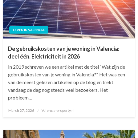
LEVEN IN VALENCIA
De gebruikskosten van je woning in Valencia:
deel één. Elektriciteit in 2026
In 2019 schreven we een artikel met de titel “Wat zijn de
gebruikskosten van je woning in Valencia?”. Het was een
van de meest gelezen artikelen op de blog en trekt
vandaag de dag nog steeds veel bezoekers. Het
probleem…
March 27, 2026
Posted
Valencia-property.nl
on