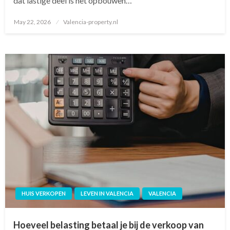
dat lastige deel is het opbouwen…
May 22, 2026
Posted
Valencia-property.nl
on
HUIS VERKOPEN
LEVEN IN VALENCIA
VALENCIA
Hoeveel belasting betaal je bij de verkoop van