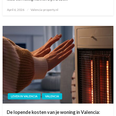
April 6, 2026
Posted
Valencia-property.nl
on
LEVEN IN VALENCIA
VALENCIA
De lopende kosten van je woning in Valencia: