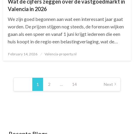
Wat de cijfers zeggen over de vastgoedmarkt in
Valencia in 2026
We zijn goed begonnen aan wat een interessant jaar gaat
worden. De prijzen stijgen nog steeds, de forensen wijken
gaan als een speer en vanaf 1 juni krijgt iedereen die een
huis koopt in de regio een belastingverlaging, wat de…
February 14, 2026
Posted
Valencia-property.nl
on
Posts
pagination
1
2
…
14
Next
Recente Blogs