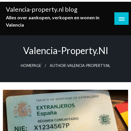
Skip
Valencia-property.nl blog
to
content
Alles over aankopen, verkopen en wonen in
Valencia
Valencia-Property.nl
HOMEPAGE
AUTHOR :VALENCIA-PROPERTY.NL