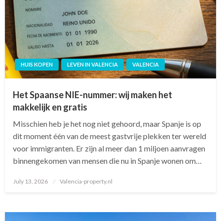
HUIS KOPEN
LEVEN IN VALENCIA
VALENCIA
Het Spaanse NIE-nummer: wij maken het
makkelijk en gratis
Misschien heb je het nog niet gehoord, maar Spanje is op
dit moment één van de meest gastvrije plekken ter wereld
voor immigranten. Er zijn al meer dan 1 miljoen aanvragen
binnengekomen van mensen die nu in Spanje wonen om…
July 13, 2026
Posted
Valencia-property.nl
on